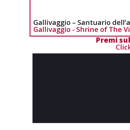
Gallivaggio – Santuario dell
Gallivaggio - Shrine of The V
Premi sul
Clic