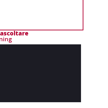
 ascoltare
ening