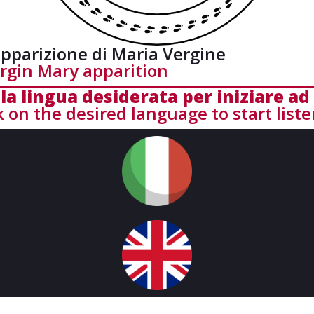
’apparizione di Maria Vergine
irgin Mary apparition
la lingua desiderata per iniziare ad
k on the desired language to start list