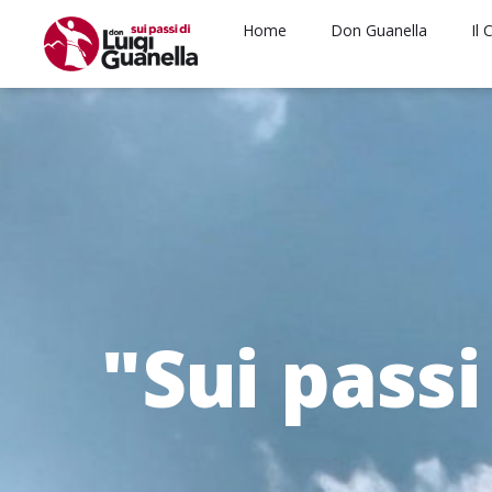
Vai al contenuto
Home
Don Guanella
Il
"Sui passi