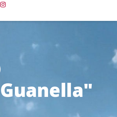
O
i Guanella"