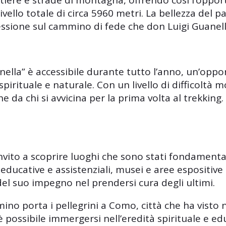
attiere e strade di montagna, offrendo così l’oppo
ivello totale di circa 5960 metri. La bellezza del
lessione sul cammino di fede che don Luigi Guanell
nella” è accessibile durante tutto l’anno, un’opp
spirituale e naturale. Con un livello di difficoltà
e da chi si avvicina per la prima volta al trekking.
ito a scoprire luoghi che sono stati fondamentali
tà educative e assistenziali, musei e aree espositiv
el suo impegno nel prendersi cura degli ultimi.
mino porta i pellegrini a Como, città che ha visto 
 è possibile immergersi nell’eredità spirituale e ed