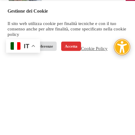
lungo il Cammino Sui
Gestione dei Cookie
Il sito web utilizza cookie per finalità tecniche e con il tuo
Avviso Unico Cultura 2026 Dieci progetti
consenso anche per altre finalità, come specificato nella cookie
finanziati a Como
policy
La Provincia di Como
IT
Rifiuta
Preferenze
Accetta
Cookie Policy
RINGRAZIAMO