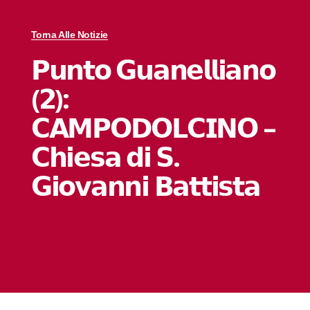
Torna Alle Notizie
𝗣𝘂𝗻𝘁𝗼 𝗚𝘂𝗮𝗻𝗲𝗹𝗹𝗶𝗮𝗻𝗼
(𝟮):
𝗖𝗔𝗠𝗣𝗢𝗗𝗢𝗟𝗖𝗜𝗡𝗢 –
𝗖𝗵𝗶𝗲𝘀𝗮 𝗱𝗶 𝗦.
𝗚𝗶𝗼𝘃𝗮𝗻𝗻𝗶 𝗕𝗮𝘁𝘁𝗶𝘀𝘁𝗮