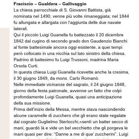
Fraciscio – Gualdera – Gallivaggio
La chiesa parrocchiale di S. Giovanni Battista, già
nominata nel 1490, venne più volte rimaneggiata; nel 1844
fu allungata e allargata con l’aggiunta delle due navate
laterali.
Qui il piccolo Luigi Guanella fu battezzato il 20 dicembre
1842 dal cugino di secondo grado don Gaudenzio Bianchi
al fonte battesimale ancora oggi esistente, a quei tempi
però collocato in una nicchia sul lato sinistro della chiesa.
Padrino di battesimo fu Luigi Trussoni, madrina Maria
Orsola Curti.
In questa chiesa Luigi Guanella ricevette anche la cresima,
il 30 giugno 1849, da mons. Carlo Romanò.
Nelle immediate vicinanze del sagrato, il 24 giugno 1848,
giorno della festa patronale, avvenne un fatto che colpì
profondamente Luigi Guanella, quasi una anticipazione
della sua missione.
Prima dell’inizio della Messa, mentre stava nascondendo
alcune caramelle di zucchero che gli erano state regalate
dal cognato Guglielmo Sterlocchi,«sentì un batter secco di
mani, guardò là e vide un bel vecchietto che gli porgeva le
mani quasi per dire: “Danne a me di que’ zuccherini”. Luigi