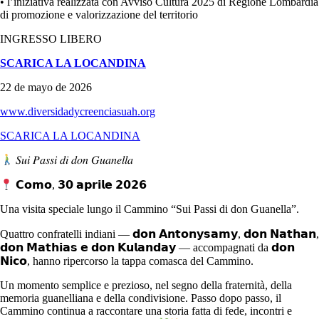
• l’iniziativa realizzata con Avviso Cultura 2025 di Regione Lombardia
di promozione e valorizzazione del territorio
INGRESSO LIBERO
SCARICA LA LOCANDINA
22 de mayo de 2026
www.diversidadycreenciasuah.org
SCARICA LA LOCANDINA
𝑆𝑢𝑖 𝑃𝑎𝑠𝑠𝑖 𝑑𝑖 𝑑𝑜𝑛 𝐺𝑢𝑎𝑛𝑒𝑙𝑙𝑎
𝗖𝗼𝗺𝗼, 𝟯𝟬 𝗮𝗽𝗿𝗶𝗹𝗲 𝟮𝟬𝟮𝟲
Una visita speciale lungo il Cammino “Sui Passi di don Guanella”.
Quattro confratelli indiani — 𝗱𝗼𝗻 𝗔𝗻𝘁𝗼𝗻𝘆𝘀𝗮𝗺𝘆, 𝗱𝗼𝗻 𝗡𝗮𝘁𝗵𝗮𝗻,
𝗱𝗼𝗻 𝗠𝗮𝘁𝗵𝗶𝗮𝘀 𝗲 𝗱𝗼𝗻 𝗞𝘂𝗹𝗮𝗻𝗱𝗮𝘆 — accompagnati da 𝗱𝗼𝗻
𝗡𝗶𝗰𝗼, hanno ripercorso la tappa comasca del Cammino.
Un momento semplice e prezioso, nel segno della fraternità, della
memoria guanelliana e della condivisione. Passo dopo passo, il
Cammino continua a raccontare una storia fatta di fede, incontri e